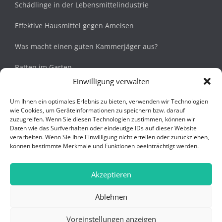
Schädlinge in der Lebensmittelindustrie
Effektive Hausmittel gegen Ameisen
Was macht einen guten Kammerjäger aus?
Ratten im Garten
Einwilligung verwalten
Siebenschläfer im Haus
Um Ihnen ein optimales Erlebnis zu bieten, verwenden wir Technologien
wie Cookies, um Geräteinformationen zu speichern bzw. darauf
Navigation
zuzugreifen. Wenn Sie diesen Technologien zustimmen, können wir
Daten wie das Surfverhalten oder eindeutige IDs auf dieser Website
verarbeiten. Wenn Sie Ihre Einwilligung nicht erteilen oder zurückziehen,
Startseite
können bestimmte Merkmale und Funktionen beeinträchtigt werden.
Über uns
Akzeptieren
Datenschutz
Ablehnen
Barrierefreiheit
Voreinstellungen anzeigen