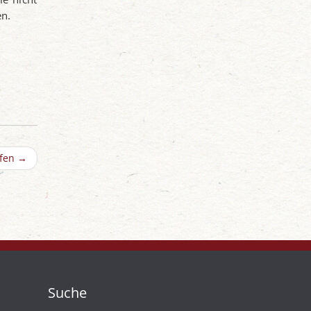
en.
pfen
→
Suche