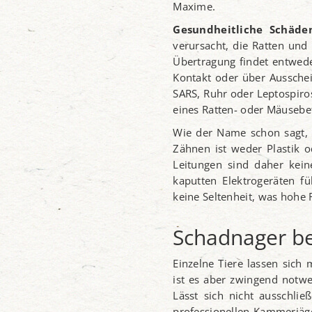
Maxime.
Gesundheitliche Schäde
verursacht, die Ratten un
Übertragung findet entwede
Kontakt oder über Ausschei
SARS, Ruhr oder Leptospiro
eines Ratten- oder Mäusebef
Wie der Name schon sagt, n
Zähnen ist weder Plastik 
Leitungen sind daher kein
kaputten Elektrogeräten f
keine Seltenheit, was hohe
Schadnager b
Einzelne Tiere lassen sich 
ist es aber zwingend notwen
Lässt sich nicht ausschli
professionellen Kammerjäg