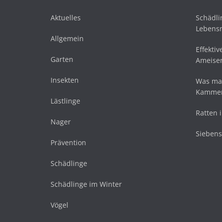
Aktuelles
Schädli
Lebensm
Allgemein
Effekti
Garten
Ameise
Insekten
Was mac
Kammer
Lästlinge
Ratten 
Nager
Siebens
Prävention
Schädlinge
Schädlinge im Winter
Vögel