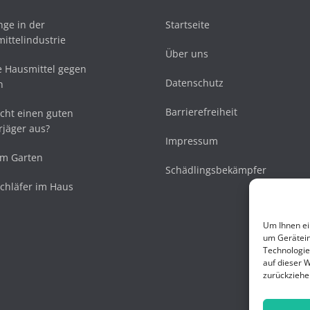
nge in der
Startseite
ittelindustrie
Über uns
ve Hausmittel gegen
Datenschutz
n
Barrierefreiheit
ht einen guten
jäger aus?
Impressum
im Garten
Schädlingsbekämpfer
chläfer im Haus
Um Ihnen ei
um Gerätein
Technologie
auf dieser W
zurückziehe