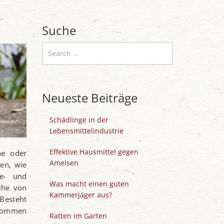
Suche
Neueste Beiträge
Schädlinge in der
Lebensmittelindustrie
Effektive Hausmittel gegen
he oder
Ameisen
en, wie
ne- und
Was macht einen guten
ihe von
Kammerjäger aus?
Besteht
rnommen
Ratten im Garten