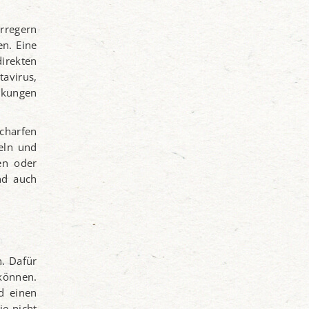
rregern
n. Eine
direkten
tavirus,
irkungen
scharfen
eln und
en oder
nd auch
n. Dafür
 können.
d einen
e nicht