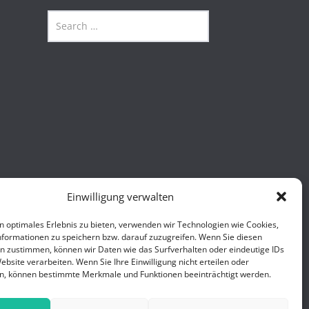
Einwilligung verwalten
n optimales Erlebnis zu bieten, verwenden wir Technologien wie Cookies,
formationen zu speichern bzw. darauf zuzugreifen. Wenn Sie diesen
n zustimmen, können wir Daten wie das Surfverhalten oder eindeutige IDs
ebsite verarbeiten. Wenn Sie Ihre Einwilligung nicht erteilen oder
n, können bestimmte Merkmale und Funktionen beeinträchtigt werden.