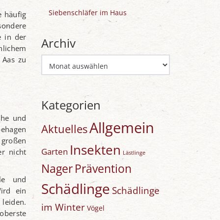
Siebenschläfer im Haus
e häufig
sondere
 in der
Archiv
nlichem
Archiv
r Aas zu
Kategorien
che und
Allgemein
Aktuelles
behagen
 großen
Insekten
Garten
er nicht
Lästlinge
Nager
Prävention
lle und
Schädlinge
Schädlinge
ird ein
leiden.
im Winter
Vögel
oberste