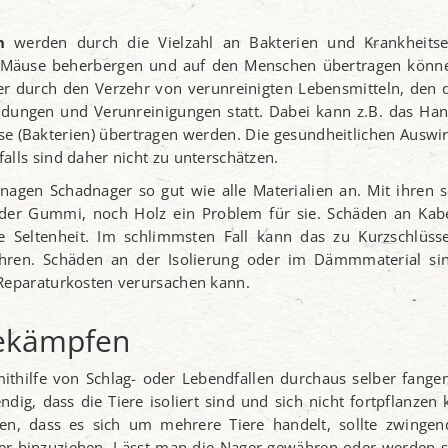
n
werden durch die Vielzahl an Bakterien und Krankheitse
d Mäuse beherbergen und auf den Menschen übertragen könne
r durch den Verzehr von verunreinigten Lebensmitteln, den 
dungen und Verunreinigungen statt. Dabei kann z.B. das Han
se (Bakterien) übertragen werden. Die gesundheitlichen Ausw
alls sind daher nicht zu unterschätzen.
agen Schadnager so gut wie alle Materialien an. Mit ihren 
oder Gummi, noch Holz ein Problem für sie. Schäden an Kab
e Seltenheit. Im schlimmsten Fall kann das zu Kurzschlüss
ühren. Schäden an der Isolierung oder im Dämmmaterial si
 Reparaturkosten verursachen kann.
ekämpfen
mithilfe von Schlag- oder Lebendfallen durchaus selber fange
dig, dass die Tiere isoliert sind und sich nicht fortpflanzen
eßen, dass es sich um mehrere Tiere handelt, sollte zwingen
er hinzuziehen. Lässt man die Nager gewähren oder werden si