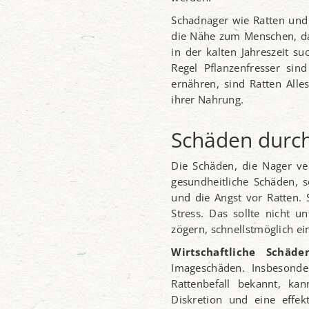
Schadnager wie Ratten und 
die Nähe zum Menschen, da
in der kalten Jahreszeit 
Regel Pflanzenfresser si
ernähren, sind Ratten Alle
ihrer Nahrung.
Schäden durc
Die Schäden, die Nager ve
gesundheitliche Schäden, 
und die Angst vor Ratten.
Stress. Das sollte nicht u
zögern, schnellstmöglich e
Wirtschaftliche Schäde
Imageschäden. Insbesonder
Rattenbefall bekannt, ka
Diskretion und eine effe