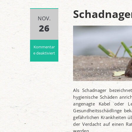
Schadnage
NOV.
26
Kommentar
e deaktiviert
für
Schadnager
im
Haus
Als Schadnager bezeichne
hygienische Schäden anric
angenagte Kabel oder Le
Gesundheitsschädlinge bek
gefährlichen Krankheiten 
der Verdacht auf einen Ra
werden.