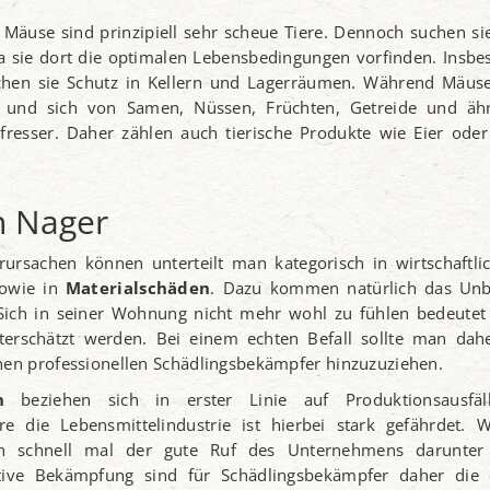
Mäuse sind prinzipiell sehr scheue Tiere. Dennoch suchen si
 sie dort die optimalen Lebensbedingungen vorfinden. Insbe
suchen sie Schutz in Kellern und Lagerräumen. Während Mäuse
nd und sich von Samen, Nüssen, Früchten, Getreide und äh
sfresser. Daher zählen auch tierische Produkte wie Eier ode
h Nager
rursachen können unterteilt man kategorisch in wirtschaftli
sowie in
Materialschäden
. Dazu kommen natürlich das Un
 Sich in seiner Wohnung nicht mehr wohl zu fühlen bedeutet
nterschätzt werden. Bei einem echten Befall sollte man dah
inen professionellen Schädlingsbekämpfer hinzuzuziehen.
n
beziehen sich in erster Linie auf Produktionsausfä
e die Lebensmittelindustrie ist hierbei stark gefährdet. W
nn schnell mal der gute Ruf des Unternehmens darunter 
ktive Bekämpfung sind für Schädlingsbekämpfer daher die 