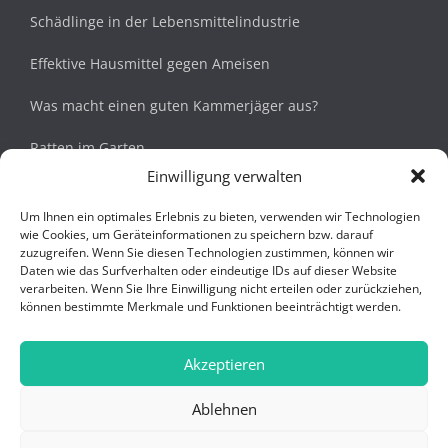
Schädlinge in der Lebensmittelindustrie
Effektive Hausmittel gegen Ameisen
Was macht einen guten Kammerjäger aus?
Ratten im Garten
Einwilligung verwalten
Siebenschläfer im Haus
Um Ihnen ein optimales Erlebnis zu bieten, verwenden wir Technologien
wie Cookies, um Geräteinformationen zu speichern bzw. darauf
Navigation
zuzugreifen. Wenn Sie diesen Technologien zustimmen, können wir
Daten wie das Surfverhalten oder eindeutige IDs auf dieser Website
verarbeiten. Wenn Sie Ihre Einwilligung nicht erteilen oder zurückziehen,
Startseite
können bestimmte Merkmale und Funktionen beeinträchtigt werden.
Über uns
Akzeptieren
Datenschutz
Ablehnen
Barrierefreiheit