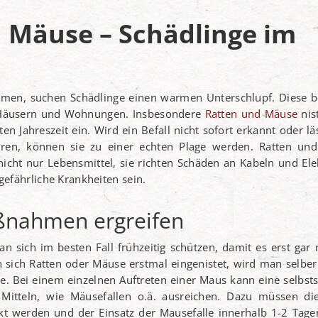
 Mäuse – Schädlinge im
mmen, suchen Schädlinge einen warmen Unterschlupf. Diese b
 Häusern und Wohnungen. Insbesondere
Ratten und Mäuse
nis
en Jahreszeit ein. Wird ein Befall nicht sofort erkannt oder l
hren, können sie zu einer echten Plage werden. Ratten un
icht nur Lebensmittel, sie richten Schäden an Kabeln und Ele
efährliche Krankheiten sein.
ßnahmen ergreifen
 sich im besten Fall frühzeitig schützen, damit es erst gar 
sich Ratten oder Mäuse erstmal eingenistet, wird man selber
e. Bei einem einzelnen Auftreten einer Maus kann eine selbst
Mitteln, wie Mäusefallen o.ä. ausreichen. Dazu müssen di
ckt werden und der Einsatz der Mausefalle innerhalb 1-2 Tage