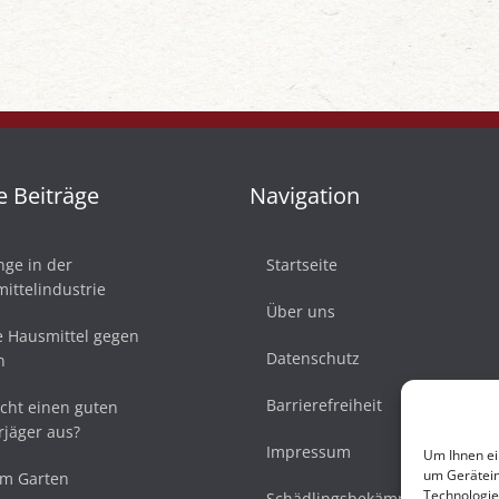
e Beiträge
Navigation
nge in der
Startseite
ittelindustrie
Über uns
ve Hausmittel gegen
Datenschutz
n
Barrierefreiheit
ht einen guten
jäger aus?
Impressum
Um Ihnen ei
um Gerätein
im Garten
Technologie
Schädlingsbekämpfer