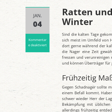
Ratten und
JAN.
Winter
04
Sind die kalten Tage geko
Kommentar
sich meist im Umfeld von
e deaktiviert
dort gerne während der kalt
für
die Nager eine Zeit gewä
Ratten
fressen und verunreinigen n
und
und können Überträger für g
Mäuse
–
Frühzeitig Ma
Schädlinge
im
Winter
Gegen Schadnager sollte man
einem Befall kommt. Haben 
schwer wieder Herr der Lag
Bekämpfung mit üblichen 
allerdings frühzeitig entde