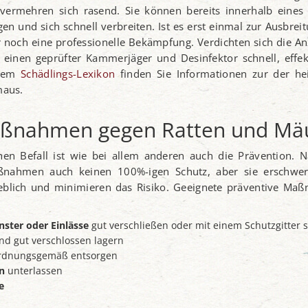
vermehren sich rasend. Sie können bereits innerhalb eines
und sich schnell verbreiten. Ist es erst einmal zur Ausbrei
r noch eine professionelle Bekämpfung. Verdichten sich die A
en einen geprüfter Kammerjäger und Desinfektor schnell, effe
erem
Schädlings-Lexikon
finden Sie Informationen zur der he
maus.
aßnahmen gegen Ratten und Mä
en Befall ist wie bei allem anderen auch die Prävention. N
aßnahmen auch keinen 100%-igen Schutz, aber sie erschwe
eblich und minimieren das Risiko. Geeignete präventive Ma
nster oder Einlässe
gut verschließen oder mit einem Schutzgitter 
nd gut verschlossen lagern
rdnungsgemäß entsorgen
n
unterlassen
e