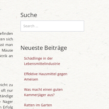
Suche
efinden
ten sich
ässt man
Neueste Beiträge
d Mäuse
ktrik an
Schädlinge in der
Lebensmittelindustrie
Effektive Hausmittel gegen
Ameisen
nicht zu
Was macht einen guten
 oft nur
Kammerjäger aus?
ständige
e Nager
Ratten im Garten
n Erfolg