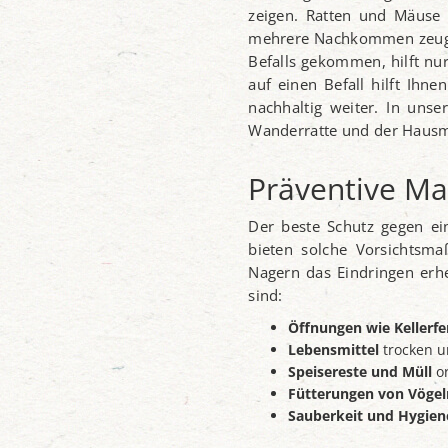
zeigen. Ratten und Mäuse 
mehrere Nachkommen zeugen 
Befalls gekommen, hilft nu
auf einen Befall hilft Ihn
nachhaltig weiter. In uns
Wanderratte und der Haus
Präventive M
Der beste Schutz gegen ein
bieten solche Vorsichtsm
Nagern das Eindringen erh
sind:
Öffnungen wie Kellerfe
Lebensmittel
trocken u
Speisereste und Müll
o
Fütterungen von Vögel
Sauberkeit und Hygien