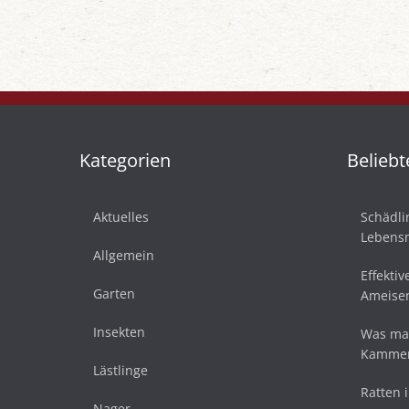
Kategorien
Beliebt
Aktuelles
Schädli
Lebensm
Allgemein
Effekti
Garten
Ameise
Insekten
Was mac
Kammer
Lästlinge
Ratten 
Nager