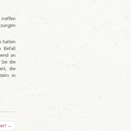
 treffen
tzungen
u halten
 Befall
hend an
 Sie die
it, die
teln in
ger?
→