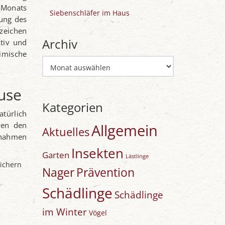
 Monats
Siebenschläfer im Haus
tung des
nzeichen
Archiv
ktiv und
imische
Archiv
use
Kategorien
atürlich
ren den
Allgemein
Aktuelles
ßnahmen
Insekten
Garten
Lästlinge
sichern
Nager
Prävention
Schädlinge
Schädlinge
im Winter
Vögel