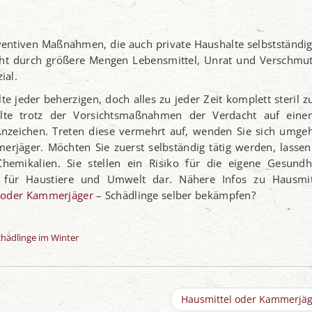
äventiven Maßnahmen, die auch private Haushalte selbstständig
eht durch größere Mengen Lebensmittel, Unrat und Verschmu
ial.
te jeder beherzigen, doch alles zu jeder Zeit komplett steril z
llte trotz der Vorsichtsmaßnahmen der Verdacht auf einen
Anzeichen. Treten diese vermehrt auf, wenden Sie sich umge
erjäger. Möchten Sie zuerst selbständig tätig werden, lassen
emikalien. Sie stellen ein Risiko für die eigene Gesundhe
 für Haustiere und Umwelt dar. Nähere Infos zu Hausmit
 oder Kammerjäger
– Schädlinge selber bekämpfen?
chädlinge im Winter
Hausmittel oder Kammerjä