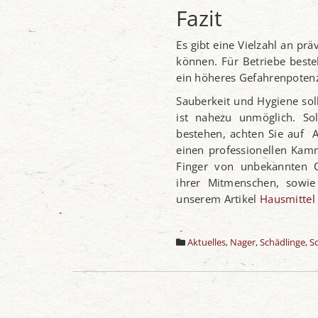
Fazit
Es gibt eine Vielzahl an pr
können. Für Betriebe best
ein höheres Gefahrenpotenz
Sauberkeit und Hygiene soll
ist nahezu unmöglich. So
bestehen, achten Sie auf 
einen professionellen Kamm
Finger von unbekannten Ch
ihrer Mitmenschen, sowie
unserem Artikel
Hausmittel
Aktuelles
,
Nager
,
Schädlinge
,
S