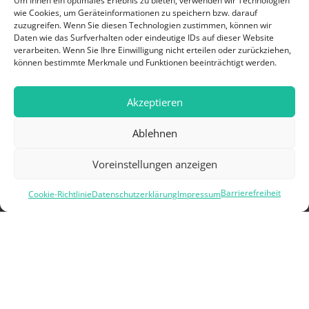
Um Ihnen ein optimales Erlebnis zu bieten, verwenden wir Technologien
wie Cookies, um Geräteinformationen zu speichern bzw. darauf
Navigation
zuzugreifen. Wenn Sie diesen Technologien zustimmen, können wir
Daten wie das Surfverhalten oder eindeutige IDs auf dieser Website
verarbeiten. Wenn Sie Ihre Einwilligung nicht erteilen oder zurückziehen,
Startseite
können bestimmte Merkmale und Funktionen beeinträchtigt werden.
Über uns
Akzeptieren
Datenschutz
Ablehnen
Barrierefreiheit
Voreinstellungen anzeigen
Impressum
Barrierefreiheit
Cookie-Richtlinie
Datenschutzerklärung
Impressum
Schädlingsbekämpfer
Suche